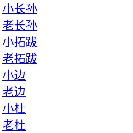
小长孙
老长孙
小拓跋
老拓跋
小边
老边
小杜
老杜