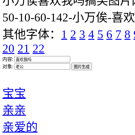
小万俟喜欢我吗搞笑图片网址:http
50-10-60-142-小万俟-喜
其他字体：
1
2
3
4
5
6
7
8
20
21
22
内容:
对象:
宝宝
亲亲
亲爱的