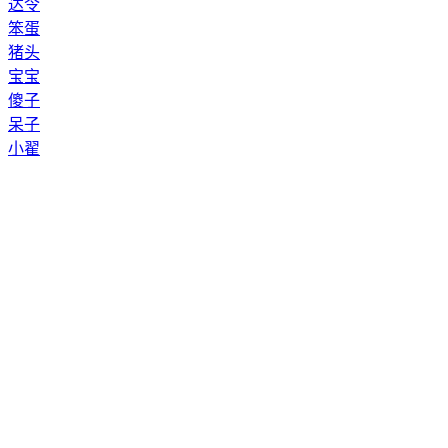
达令
笨蛋
猪头
宝宝
傻子
呆子
小翟