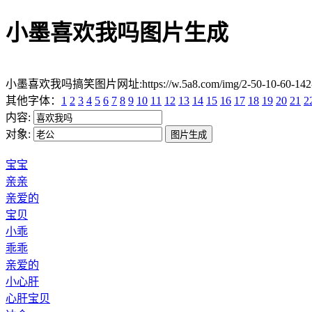
小墨喜欢我吗图片生成
小墨喜欢我吗搞笑图片网址:https://w.5a8.com/img/2-50-10-60-1
其他字体：
1
2
3
4
5
6
7
8
9
10
11
12
13
14
15
16
17
18
19
20
21
2
内容:
对象:
宝宝
亲亲
亲爱的
宝贝
小乖
乖乖
亲爱的
小心肝
心肝宝贝