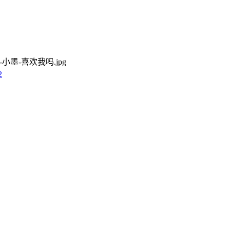
42-小墨-喜欢我吗.jpg
2