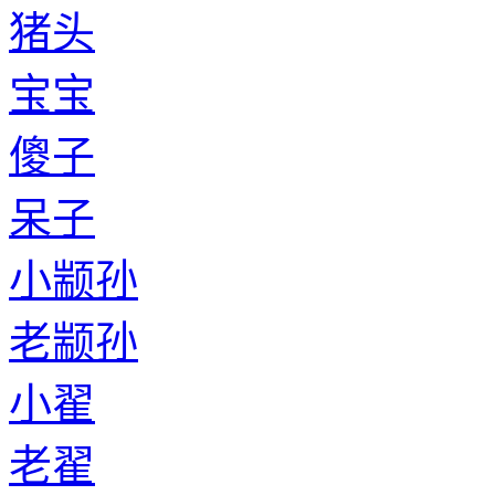
猪头
宝宝
傻子
呆子
小颛孙
老颛孙
小翟
老翟