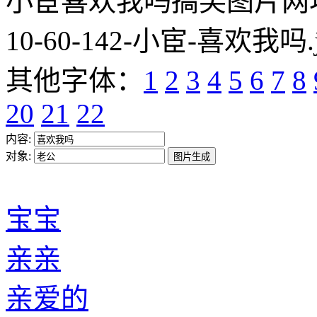
小宦喜欢我吗搞笑图片网址:https
10-60-142-小宦-喜欢我吗.
其他字体：
1
2
3
4
5
6
7
8
20
21
22
内容:
对象:
宝宝
亲亲
亲爱的