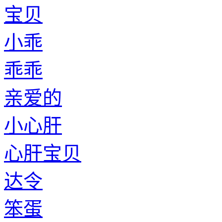
宝贝
小乖
乖乖
亲爱的
小心肝
心肝宝贝
达令
笨蛋