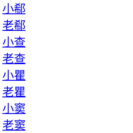
小郗
老郗
小查
老查
小瞿
老瞿
小窦
老窦