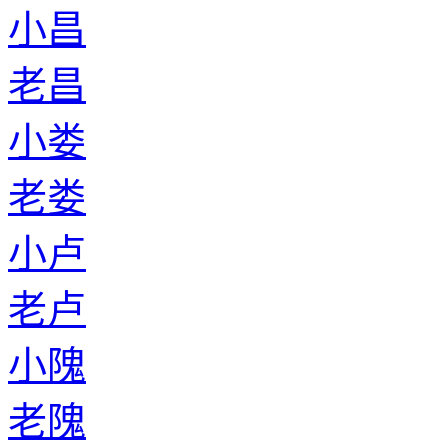
小昌
老昌
小娄
老娄
小卢
老卢
小隗
老隗