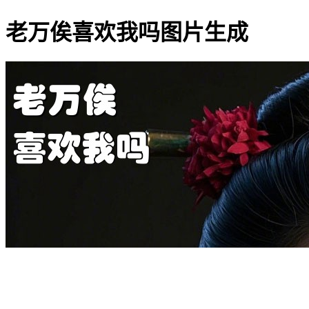
老万俟喜欢我吗图片生成