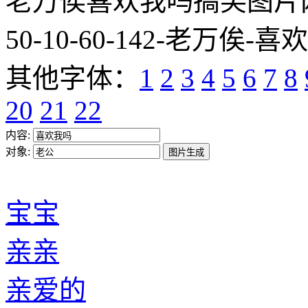
老万俟喜欢我吗搞笑图片网址:http
50-10-60-142-老万俟-喜
其他字体：
1
2
3
4
5
6
7
8
20
21
22
内容:
对象:
宝宝
亲亲
亲爱的