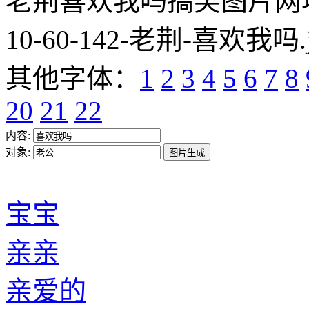
老荆喜欢我吗搞笑图片网址:https
10-60-142-老荆-喜欢我吗.
其他字体：
1
2
3
4
5
6
7
8
20
21
22
内容:
对象:
宝宝
亲亲
亲爱的