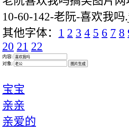
老阮喜欢我吗搞笑图片网址:https
10-60-142-老阮-喜欢我吗.
其他字体：
1
2
3
4
5
6
7
8
20
21
22
内容:
对象:
宝宝
亲亲
亲爱的