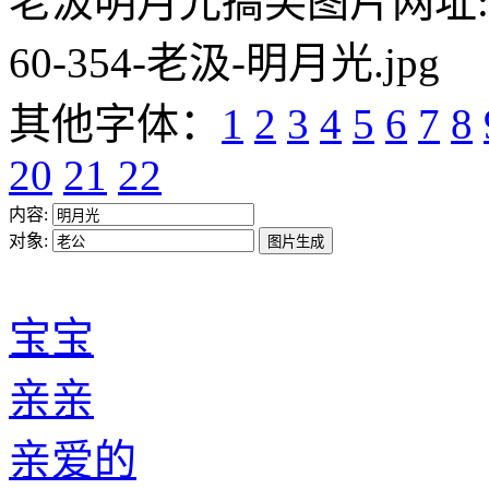
老汲明月光搞笑图片网址:https:/
60-354-老汲-明月光.jpg
其他字体：
1
2
3
4
5
6
7
8
20
21
22
内容:
对象:
宝宝
亲亲
亲爱的