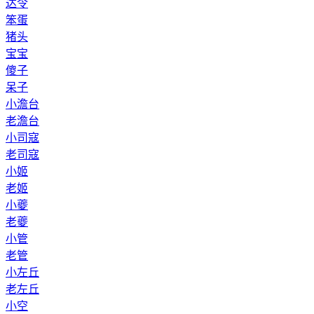
达令
笨蛋
猪头
宝宝
傻子
呆子
小澹台
老澹台
小司寇
老司寇
小姬
老姬
小夔
老夔
小管
老管
小左丘
老左丘
小空