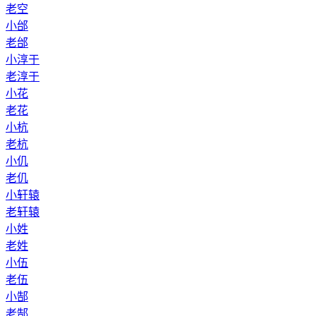
老空
小邰
老邰
小淳于
老淳于
小花
老花
小杭
老杭
小仉
老仉
小轩辕
老轩辕
小姓
老姓
小伍
老伍
小郜
老郜