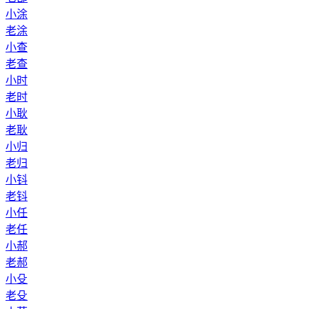
小涂
老涂
小查
老查
小时
老时
小耿
老耿
小归
老归
小钭
老钭
小任
老任
小郝
老郝
小殳
老殳