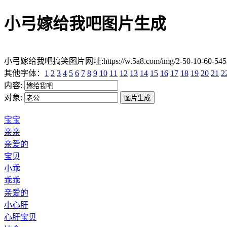
小弓嫁给我吧图片生成
小弓嫁给我吧搞笑图片网址:https://w.5a8.com/img/2-50-10-60-5
其他字体：
1
2
3
4
5
6
7
8
9
10
11
12
13
14
15
16
17
18
19
20
21
2
内容:
对象:
宝宝
亲亲
亲爱的
宝贝
小乖
乖乖
亲爱的
小心肝
心肝宝贝