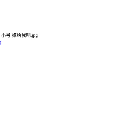
45-小弓-嫁给我吧.jpg
2