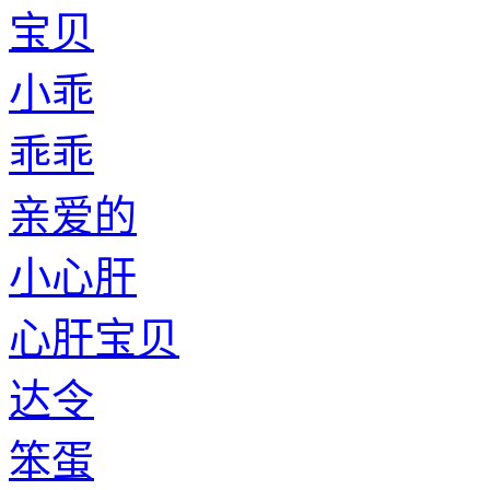
宝贝
小乖
乖乖
亲爱的
小心肝
心肝宝贝
达令
笨蛋